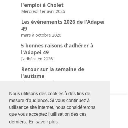
l'emploi à Cholet
Mercredi 1er avril 2026
Les événements 2026 de l'Adapei
49
mars à octobre 2026
5 bonnes raisons d'adhérer à
l'Adapei 49
J'adhère en 2026 !
Retour sur la semaine de
l'autisme
du 3 au 7 novembre 2025
Nous utilisons des cookies à des fins de
mesure d'audience. Si vous continuez à
Siège social
Foyer La
utiliser ce site Internet, nous considérerons
126 rue Saint Léonard
Maison des
-
BP 71857
Pins
que vous acceptez l'utilisation des ces
49018
Angers
CEDEX
3 rue des
derniers.
En savoir plus
01
Loges
02 41 68 98 50
49390
LA