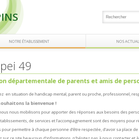
PINS
NOTRE ÉTABLISSEMENT
NOS ACTUAL
pei 49
ion départementale de parents et amis de per
z en situation de handicap mental, parent ou proche, professionnel, res
ouhaitons la bienvenue !
nous nous mobilisons pour apporter des réponses aux besoins des perso
’établissements, de services et l’accompagnement sont des moyens pour r
 pour permettre à chaque personne d’être respectée, d’avoir sa place de 
 sur ce site beaucoup d'informations, n'hésitez pas à nous contacter et 