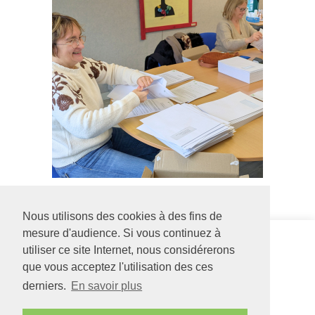
Nous utilisons des cookies à des fins de
mesure d'audience. Si vous continuez à
Siège social
Foyer La
utiliser ce site Internet, nous considérerons
126 rue Saint Léonard
Maison des
-
BP 71857
Pins
que vous acceptez l'utilisation des ces
49018
Angers
CEDEX
3 rue des
derniers.
En savoir plus
01
Loges
02 41 68 98 50
49390
LA
www.adapei49.asso.fr
BREILLE LES