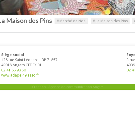
La Maison des Pins
#
Marché de Noël
#
La Maison des Pins
Siège social
Foye
126 rue Saint Léonard
-
BP 71857
3 ru
49018
Angers
CEDEX 01
4939
02 41 68 98 50
02 4
www.adapei49.asso.fr
Création :
Agence de communication Angers