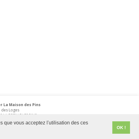
r La Maison des Pins
e des Loges
0
LA BREILLE LES PINS
1 52 87 84
s que vous acceptez l'utilisation des ces
OK !