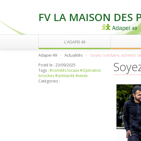
FV LA MAISON DES 
L'ADAPEI 49
Adapei 49
Actualités
Soyez solidaire, achetez d
Soyez
Posté le :
23/09/2025
Tags :
#comités locaux
#Opération
brioches
#solidarité
#vente
Catégories :