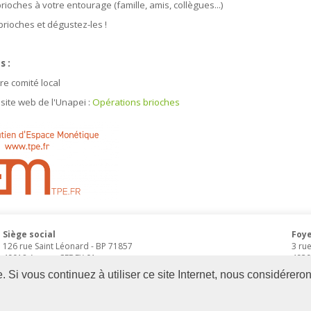
rioches à votre entourage (famille, amis, collègues...)
brioches et dégustez-les !
s :
re comité local
 site web de l'Unapei :
Opérations brioches
Siège social
Foye
126 rue Saint Léonard
-
BP 71857
3 ru
49018
Angers
CEDEX 01
4939
02 41 68 98 50
02 4
Si vous continuez à utiliser ce site Internet, nous considéreron
www.adapei49.asso.fr
Création :
Agence de communication Angers