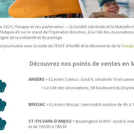
e 2025, l’Unapei et ses partenaires — la Société Générale et la Mutuelle 
’Adapei 49 sur le stand de l’Opération Brioches, à la Cité des Association
signe de la solidarité et du partage.
t poursuivie avec la visite de l'ESAT d'Avrillé et la découverte de la
fresqu
Découvrez nos points de ventes en M
ANGERS
> E.Leclerc Camus : lundi 6, vendredi 10 et same
> La Cité des associations, 58 boulevard du Doyenné
BRISSAC
> E.Leclerc Brissac : mercredi 8 octobre de 9h à 
ST-SYLVAIN-D’ANJOU
> Boulangerie DUFAY : lundi 6, mar
et de 16h30 à 18h30