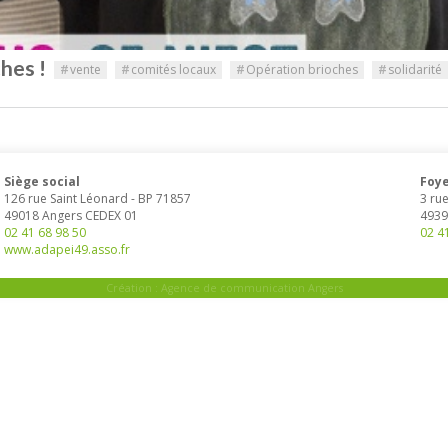
hes !
#
vente
#
comités locaux
#
Opération brioches
#
solidarité
Siège social
Foye
126 rue Saint Léonard
-
BP 71857
3 ru
49018
Angers
CEDEX 01
4939
02 41 68 98 50
02 4
www.adapei49.asso.fr
Création :
Agence de communication Angers